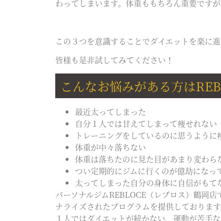
わってしまいます。体重ももちろん重要ですが
この３つを意識することでダイエットを楽に進
皆様も是非試してみてください！
こんなお悩みがある方はREB
最近太ってしまった
自分１人では甘えてしまって痩せれない
トレーニングをしているのに思うように
体重が中々落ちない
体重は落ちたのに見た目があまり変わら
つい定期的にジムに行くのが億劫になっ
太ってしまった自分の身体に自信がもて
パーソナルジムREBLOCE（レブロス）鶴岡
ナライズされたプログラムを提供しております
１人ではダイエットが続かない、運動が苦手な